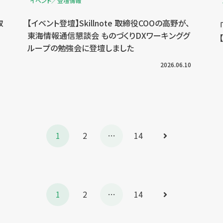
イベント／登壇情報
取
【イベント登壇】Skillnote 取締役COOの高野が、
東海情報通信懇談会 ものづくりDXワーキンググ
ループの勉強会に登壇しました
2026.06.10
次
1
2
…
14
へ
次
1
2
…
14
へ