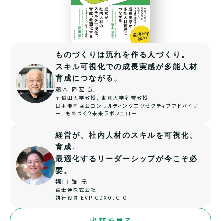
ものづくりは流れを作る人づくり。
スキル可視化での成長実感が多能人材
育成につながる。
藤本 隆宏 氏
早稲田大学教授, 東京大学名誉教授
日本能率協会コンサルティングエグゼクティブアドバイザ
ー, ものづくり未来ラボフェロー
経営が、社内人材のスキルを可視化、
育成、
最適化するリーダーシップが今こそ必
要。
福田 譲 氏
富士通株式会社
執行役員 EVP CDXO、CIO
書籍を見る